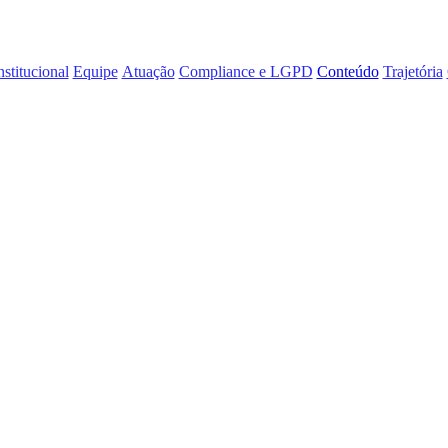
nstitucional
Equipe
Atuação
Compliance e LGPD
Conteúdo
Trajetória
os impactos fina
o do cargo de con
as de maior impacto financeiro no contencioso trabalhista bancário nac