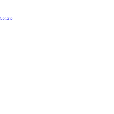
Contato
lisa as
e pandemia