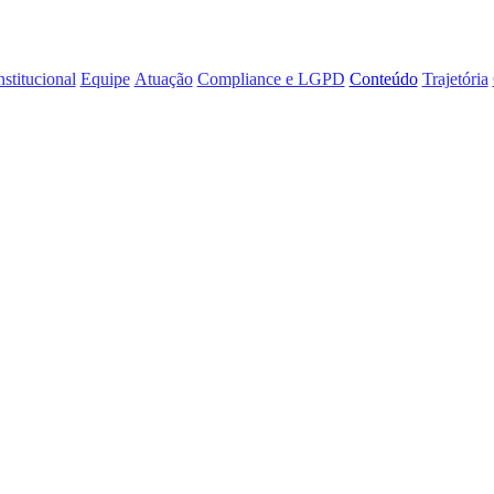
nstitucional
Equipe
Atuação
Compliance e LGPD
Conteúdo
Trajetória
 de Barcellos ana
derativas durant
EN (Grupo Editorial Nacional), analisou uma das discussões […]