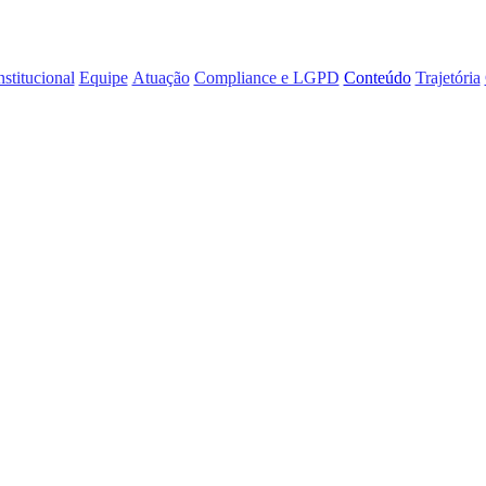
nstitucional
Equipe
Atuação
Compliance e LGPD
Conteúdo
Trajetória
 Pires, sócio do
a Publicum
8.