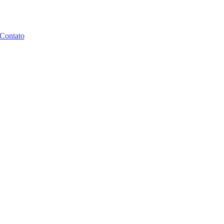
Contato
 BFBM, publica