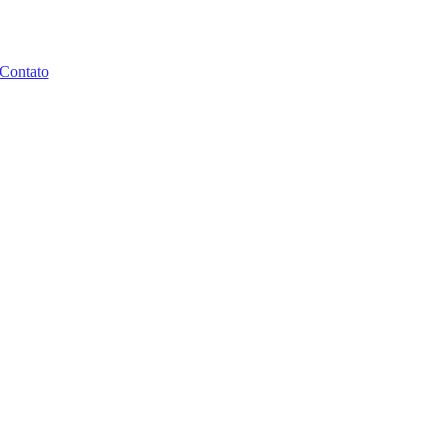
Contato
Comum para
endo relação
ais