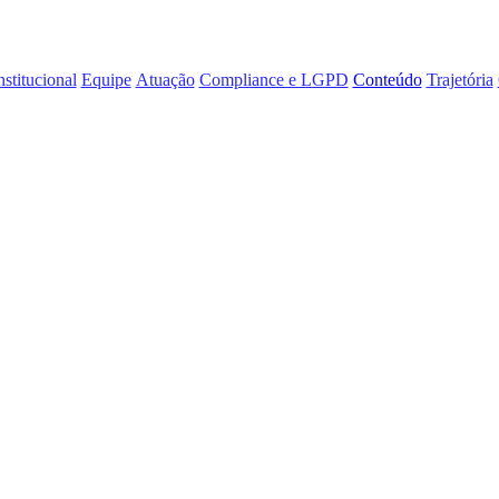
nstitucional
Equipe
Atuação
Compliance e LGPD
Conteúdo
Trajetória
ncia da Justiça 
r as lides envolv
sentantes comerci