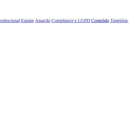
nstitucional
Equipe
Atuação
Compliance e LGPD
Conteúdo
Trajetória
 concede entrevi
l de Proteção de 