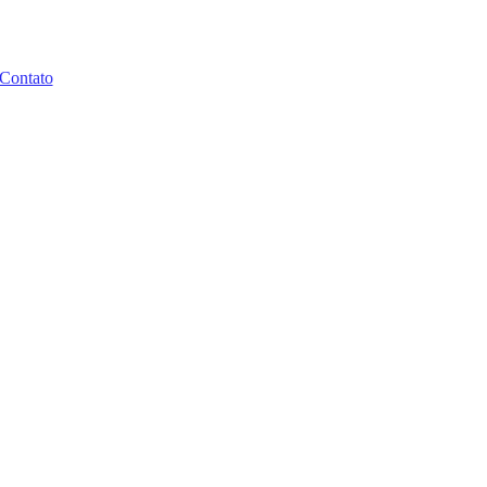
Contato
sta ao Estadão
Dados