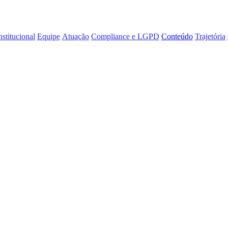
nstitucional
Equipe
Atuação
Compliance e LGPD
Conteúdo
Trajetória
BM publicam arti
raestrutura”
trata sobre os aspectos institucionais da infraestrutura.