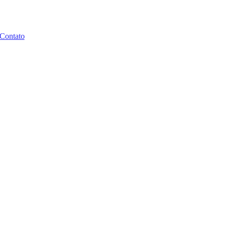
Contato
 Judiciário
entre o STJ e o