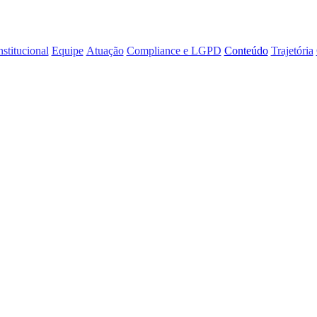
nstitucional
Equipe
Atuação
Compliance e LGPD
Conteúdo
Trajetória
enário Virtual no
se das Diferenças 