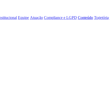
nstitucional
Equipe
Atuação
Compliance e LGPD
Conteúdo
Trajetória
e do princípio d
itoral
ção do princípio da consensualidade no ordenamento jurídico de […]