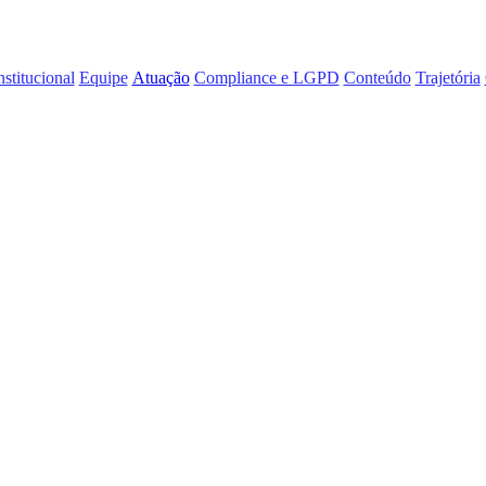
nstitucional
Equipe
Atuação
Compliance e LGPD
Conteúdo
Trajetória
ntais.
egislativa
 ao Congresso Nacional, casas legislativas e órgã