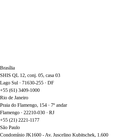
Implementação da LGPD, cibersegurança, governança e ética corporati
Compliance e Proteção de Dados
Saiba mais →
Recuperação de crédito, reestruturação de dívidas e análise de riscos e 
Recuperação e Falência
Saiba mais →
Brasília
SHIS QL 12, conj. 05, casa 03
Lago Sul · 71630-255 · DF
+55 (61) 3409-1000
Rio de Janeiro
Praia do Flamengo, 154 · 7º andar
Flamengo · 22210-030 · RJ
+55 (21) 2221-1177
São Paulo
Condomínio JK1600 - Av. Juscelino Kubitschek, 1.600